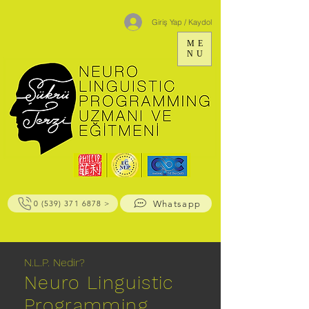
Giriş Yap / Kaydol
ME
NU
Whatsapp
0 (539) 371 6878 >
N.L.P. Nedir?
Neuro Linguistic
Programming