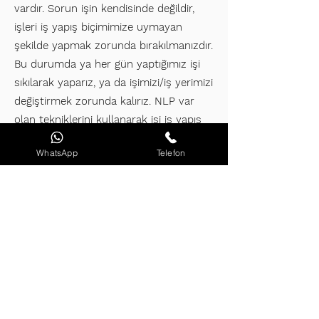
vardır. Sorun işin kendisinde değildir,
işleri iş yapış biçimimize uymayan
şekilde yapmak zorunda bırakılmanızdır.
Bu durumda ya her gün yaptığımız işi
sıkılarak yaparız, ya da işimizi/iş yerimizi
değiştirmek zorunda kalırız. NLP var
olan tekniklerini kullanarak işi iş yapış
biçiminize uyumlayarak size seçenekler
WhatsApp
Telefon
sunar. Böylece herkes yaptığı işi
severek yapmayı becerebilir.
Daha fazla bilgi için
bireysel seanslar
>>>
NLP kurumsal olarak ne işe
yarar?