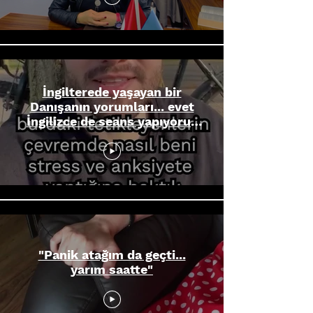
İngilterede yaşayan bir
Danışanın yorumları... evet
İngilizce de seans yapıyoruz
:)
"Panik atağım da geçti...
yarım saatte"