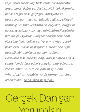
veya uzun süreli ilaç tedavisine bir alternatif
arıyorsanız, doğru yerdesiniz. NLP, teknikleriyle;
panik atağın nasıl geçtiğini, anksiyete ve
depresyondan nasıl kurtulabileceğinizi, bilinçaltı
temizliği ve zihin kodlama ile düşünce, duygu ve
davranış kalıplarınızı nasıl dönüştürebileceğinizi
birlikte çalışıyoruz. Bireysel seanslarımı hem
yüz yüze hem online veriyorum; ayrıca çocuk
psikolojisi, evlilik ve boşanma sürecinde ilişki
desteği gibi alanlarda da yanınızdayım.
Genellikle kısa sürede, çoğu danışanımda 1 ila 4
seans içinde fark edilir sonuçlar elde ediyoruz.
İlaçsız, kalıcı ve hızlı bir çözüm için bize
WhatsApp'tan yazabilir ya da hemen randevu
alabilirsiniz.
.
Daha fazla bilgi için...
Gerçek Danışan
Yorumları