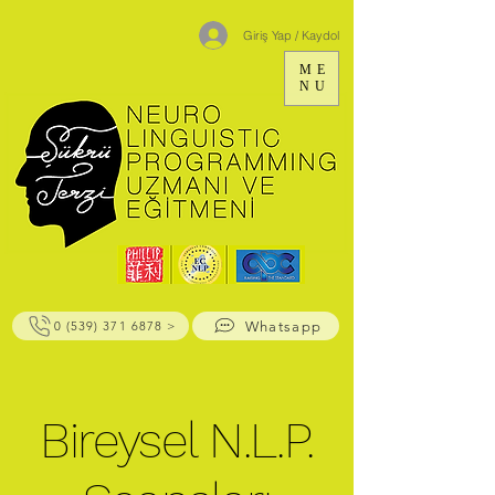
Giriş Yap / Kaydol
ME
NU
Whatsapp
0 (539) 371 6878 >
Bireysel N.L.P.