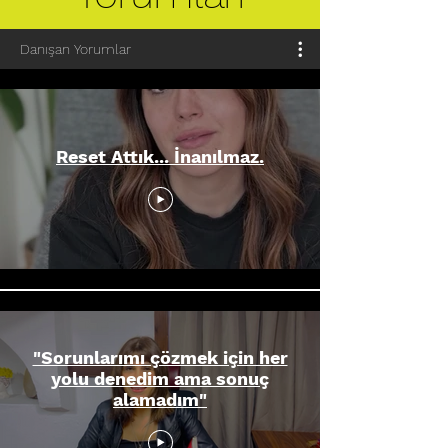
Danışan Yorumlar
Reset Attık... İnanılmaz.
"Sorunlarımı çözmek için her
yolu denedim ama sonuç
alamadım"