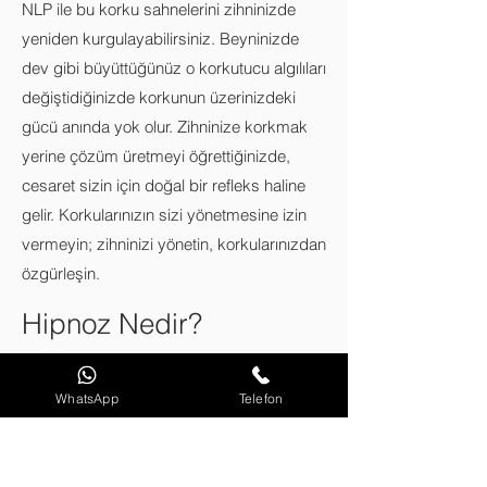
NLP ile bu korku sahnelerini zihninizde
yeniden kurgulayabilirsiniz. Beyninizde
dev gibi büyüttüğünüz o korkutucu algılıları
değiştidiğinizde korkunun üzerinizdeki
gücü anında yok olur. Zihninize korkmak
yerine çözüm üretmeyi öğrettiğinizde,
cesaret sizin için doğal bir refleks haline
gelir. Korkularınızın sizi yönetmesine izin
vermeyin; zihninizi yönetin, korkularınızdan
özgürleşin.
Hipnoz Nedir?
NLP’ye göre hipnoz, sanıldığı gibi uyumak
WhatsApp
Telefon
veya kontrolü kaybetmek değil; aksine
zihnin en uyanık ve en odaklanmış halidir.
Gün içinde dalıp gittiğiniz anlarda aslında