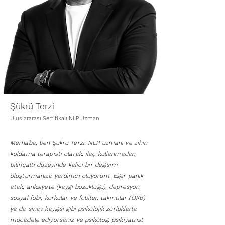
Şükrü Terzi
Uluslararası Sertifikalı NLP Uzmanı
Merhaba, ben Şükrü Terzi. NLP uzmanı ve zihin
koldama terapisti olarak, ilaç kullanmadan,
bilinçaltı düzeyinde kalıcı bir değişim
oluşturmanıza yardımcı oluyorum. Eğer panik
atak, anksiyete (kaygı bozukluğu), depresyon,
sosyal fobi, korkular ve fobiler, takıntılar (OKB)
ya da sınav kaygısı gibi psikolojik zorluklarla
mücadele ediyorsanız ve psikolog, psikiyatrist