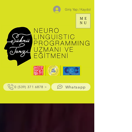
Giriş Yap / Kaydol
ME
NU
Whatsapp
0 (539) 371 6878 >