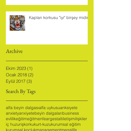
yok" dedirtmeyecek bir eğitim
sistemi hayal ediyorum
Kaplan korkusu "iyi" birşey midir?
Archive
Ekim 2023
(1)
1 yazı
Ocak 2018
(2)
2 yazı
Eylül 2017
(3)
3 yazı
Search By Tags
alfa beyin dalgası
alfa uykusu
anksiyete
anxiety
anxiyete
beyin dalgaları
business
evlilik
eğitim
eğitmen
fear
gestalt
iletişim
ilişkiler