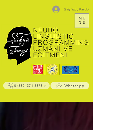
Giriş Yap / Kaydol
ME
NU
Whatsapp
0 (539) 371 6878 >