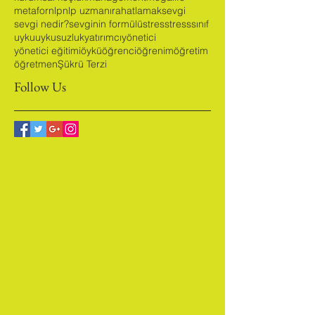
iç huzur
iş
korku
kurt-kuzu
kurumsal eğitim
kurumsal koçluk
management
megalife
metafor
nlp
nlp uzmanı
rahatlamak
sevgi
sevgi nedir?
sevginin formülü
stres
stress
sınıf
uyku
uykusuzluk
yatırımcı
yönetici
yönetici eğitimi
öykü
öğrenci
öğrenim
öğretim
öğretmen
Şükrü Terzi
Follow Us